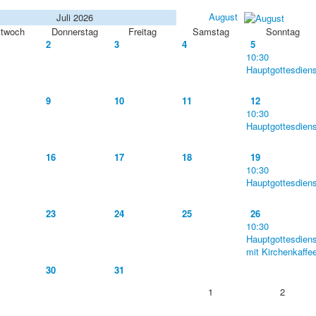
August
Juli 2026
ttwoch
Donnerstag
Freitag
Samstag
Sonntag
2
3
4
5
10:30
Hauptgottesdiens
9
10
11
12
10:30
Hauptgottesdiens
16
17
18
19
10:30
Hauptgottesdiens
23
24
25
26
10:30
Hauptgottesdiens
mit Kirchenkaffe
30
31
1
2