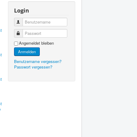
Login
Benutzername
t
Passwort
Angemeldet bleiben
Anmelden
t
Benutzername vergessen?
Passwort vergessen?
t
t
e