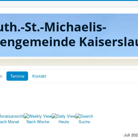
uth.-St.-Michaelis-
hengemeinde Kaisersla
en
Termine
Kontakt
ach Monat
Nach Woche
Heute
Suche
Juli 20