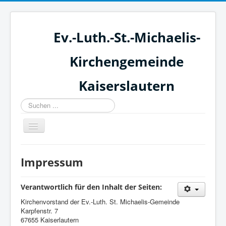
Ev.-Luth.-St.-Michaelis-
Kirchengemeinde
Kaiserslautern
Suchen
...
Toggle
Navigation
Home
Impressum
Über uns
Kreise & Gruppen
Verantwortlich für den Inhalt der Seiten:
Kirchenvorstand der Ev.-Luth. St. Michaelis-Gemeinde
Termine
Karpfenstr. 7
Kontakt
67655 Kaiserlautern