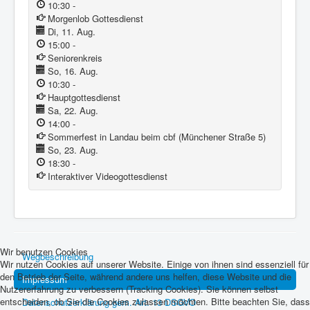
10:30
-
Morgenlob Gottesdienst
Di, 11. Aug.
15:00
-
Seniorenkreis
So, 16. Aug.
10:30
-
Hauptgottesdienst
Sa, 22. Aug.
14:00
-
Sommerfest in Landau beim cbf (Münchener Straße 5)
So, 23. Aug.
18:30
-
Interaktiver Videogottesdienst
Wir benutzen Cookies
Wegbeschreibung
Wir nutzen Cookies auf unserer Website. Einige von ihnen sind essenziell für
den Betrieb der Seite, während andere uns helfen, diese Website und die
Impressum
Nutzererfahrung zu verbessern (Tracking Cookies). Sie können selbst
entscheiden, ob Sie die Cookies zulassen möchten. Bitte beachten Sie, dass
Datenschutzerklärung gem. Art. 13 DSGVO